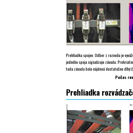
Prehliadka spojov. Odber z rozvodu je vyváž
jedného spoja signalizuje závadu. Prehriati
teda závada bola nájdená dostatočne dlhý č
Počas rev
Prehliadka rozvádzač