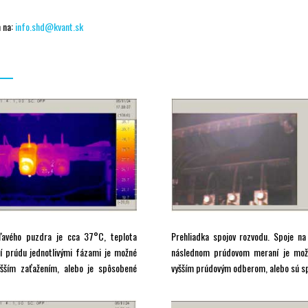
 na:
info.shd@kvant.sk
 ľavého puzdra je cca 37°C, teplota
Prehliadka spojov rozvodu. Spoje na
í prúdu jednotlivými fázami je možné
následnom prúdovom meraní je možn
yšším zaťažením, alebo je spôsobené
vyšším prúdovým odberom, alebo sú sp