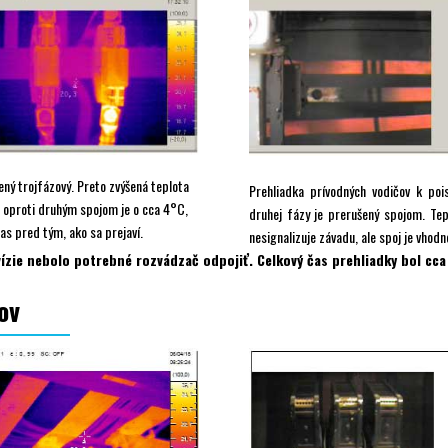
ený trojfázový. Preto zvýšená teplota
Prehliadka prívodných vodičov k po
e oproti druhým spojom je o cca 4°C,
druhej fázy je prerušený spojom. Tep
as pred tým, ako sa prejaví.
nesignalizuje závadu, ale spoj je vhodn
ízie nebolo potrebné rozvádzač odpojiť. Celkový čas prehliadky bol cca
ov